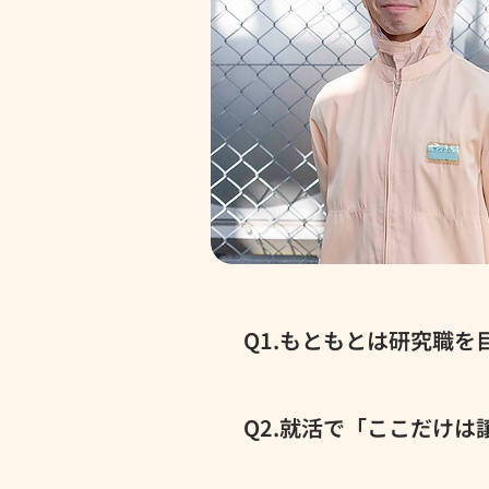
Q1.もともとは研究職
はい、生物や化学系の専門学校
と座って実験をやるより、体を
Q2.就活で「ここだけ
した。 就活中は、お菓子業界
て、「やっぱり液体の方が自分
「休みがちゃんと取れること」