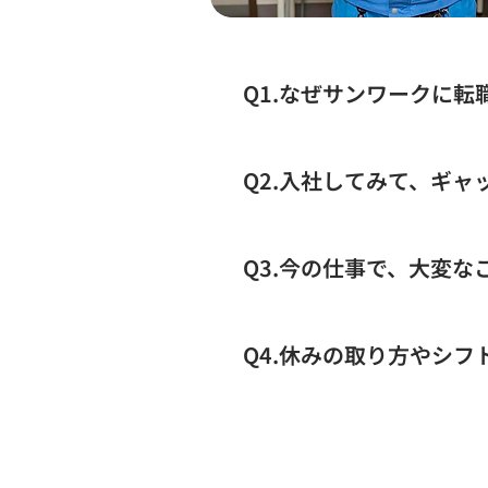
Q1.なぜサンワークに
前職はカラオケ店の社員で、夜
い“サービス残業”が当たり前
Q2.入社してみて、ギ
サンワークでした。面接担当者
社の決め手は「有休の取りやす
最初はまったく違う業種だった
かった」と思ってます。
した。 でも、実際に入ってみ
Q3.今の仕事で、大変
したね。たまたま同年代の仲間
現場での機械トラブル対応がい
一苦労で…。 でも逆に、自分
Q4.休みの取り方やシ
断線でラインが止まったんです
僕は平日に休めるのが本当に助
に土日を希望休にして、家族と
られる制度もあって、ちょっと