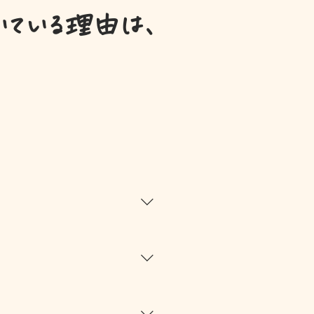
いている理由は、
に子どもができて、「ちゃんと働
ほかにも、サッカーが続けられ
 当時は“とにかく生活を整え
り、いわゆる“体育会系”な感
を怒鳴るとかそういう空気じゃ