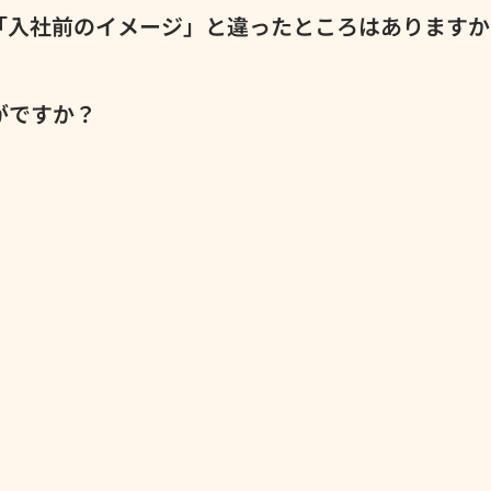
たと思ってます。
けど、休日ってどこも混んでて…だから平日に休めるのがあり
、「入社前のイメージ」と違ったところはありますか
望通りに休みが取れるので、そこはすごく満足しています！
かと思ってました（笑）品質管理って、数字を扱ったり、重要
ったんです。 でも実際はぜんぜん違ってて、みんな優しいし
がですか？
連相しやすい空気」って、働く上でほんとにありがたいなと思
司や先輩がすぐに気づいて、一緒に解決策を考えてくれる。そ
代が多く、ベテランの方もいて、困ったときに頼れる存在がたくさ
し友達に紹介するならそう伝えたいですね。 社内イベントで
。お酒の席の社長はニコニコしていて、社員のことをちゃんと
れていて、声をかけてくれるのも嬉しいです。