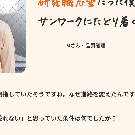
研究職志望
だった僕
サンワークにたどり着
Mさん・品質管理
を目指していたそうですね。なぜ進路を変えたんで
に通っていて、当初は研究職を目指していました。でも実際に
動かす仕事の方が合ってるかも」と思うようになって。そこか
は譲れない」と思っていた条件は何でしたか？
も検討してたんですが、学校の実習でジュースなどの液体製品
に馴染みがあるな」と思って、今の会社を選びました。 結果
です！平日でも休日でも、自分のタイミングで休めるかはけっ