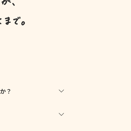
が、
くまで。
すか？
学んでいく中で、「自分はずっ
ら工場系の仕事に興味を持ちま
を扱う機会が多かったこともあっ
的に、自分に合った働き方ができ
こう大事にしてました。 僕、