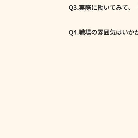
てるので、この選択は正解だっ
服が好きで買い物に行くんです
Q3.実際に働いてみて
ではみんなで調整して、割と希
正直、もっとピリついてる現場
囲気なのかな…」って不安もあ
Q4.職場の雰囲気はいか
ないことも聞きやすいし、「報
ミスやトラブルがあっても、上
職場です。年齢層も20〜40
ら安心して働けるよ」って、も
とも交流できるのが楽しい時間
す。自然と顔と名前を覚えてく