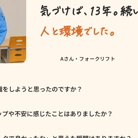
気づけば、13年。続
人と環境でした。
Aさん・フォークリフト
転職をしようと思ったのですか？
ーを続けながらフリーターをしてたんですけど、19歳のとき
ました。 サンワークを選んだ理由は、家から近かったから。
ャップや不安に感じたことはありましたか？
、「子どものために安定した仕事に就こう」って思ったんです。
気づけば13年も続けてるんですよね（笑）
ました。前に倉庫系のバイトをしてた時に、怒号が飛び交ってた
ワークは全然違ってて。コンプライアンスにも厳しいし、誰か