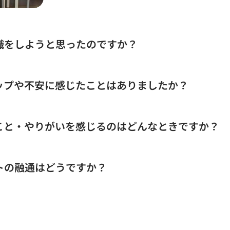
転職をしようと思ったのですか？
勤も多かったし、終電を逃して朝まで働くようなこともありま
で…「これをずっと続けるのは無理だ」と思って転職を決めたん
ャップや不安に感じたことはありましたか？
が最初からとてもフレンドリーで、“人として見てくれてる感じ
さ」など働きやすさでした。実際に入ってもその印象は変わら
ので、体力的に続けられるか不安でしたし、「仕事を覚えられ
たら作業自体はそこまで難しくなかったし、周りの人たちがほ
なこと・やりがいを感じるのはどんなときですか？
も多くて、今でも残ってる人が何人もいるんですよ。気づいた
ちばん大変ですね。とにかく理由がいろいろあって、「なぜ止
で原因を見つけて、復旧できたときの達成感はめちゃくちゃ大
フトの融通はどうですか？
が、チームで連携して復旧できたときは、本当に「やっててよ
かってて、土日や連休の混雑を避けてスノボに行ったりしてい
の時間を優先していました。 それに、社用車のセレナ（スタ
遠出する時やスノボに行く時にも便利なんです。実際に使って