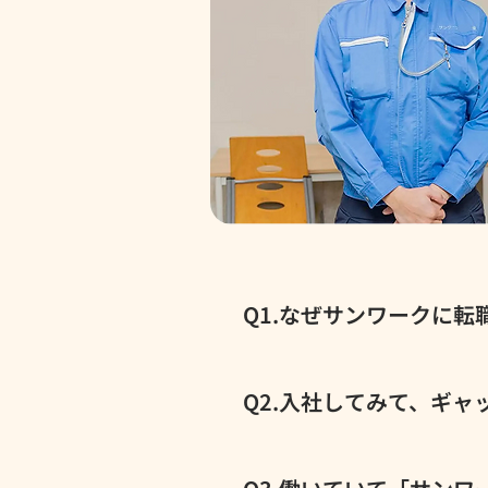
Q1.なぜサンワークに
高校を卒業してからは、サッカ
こう」って気持ちが切り替わり
Q2.入社してみて、ギ
そうな会社も候補にあったけど
ないと”って必死でしたけど、
正直、最初はちょっと身構えて
じだったので…。 でも、サン