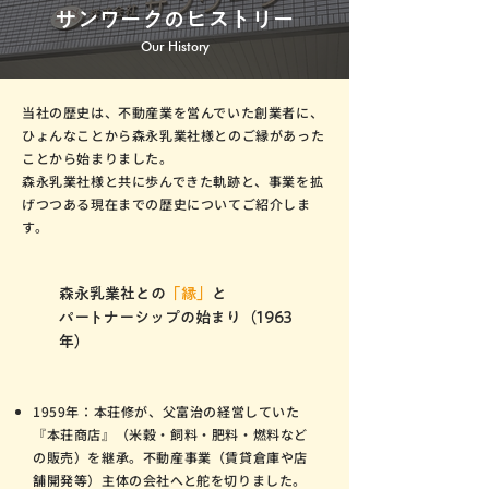
サンワークのヒストリー
Our History
当社の歴史は、不動産業を営んでいた創業者に、
ひょんなことから森永乳業社様とのご縁があった
ことから始まりました。
森永乳業社様と共に歩んできた軌跡と、事業を拡
げつつある現在までの歴史についてご紹介しま
す。
森永乳業社との
「縁」
と
パートナーシップの始まり（1963
年）
1959年：本荘修が、父富治の経営していた
『本荘商店』（米穀・飼料・肥料・燃料など
の販売）を継承。不動産事業（賃貸倉庫や店
舗開発等）主体の会社へと舵を切りました。