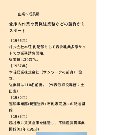
創業〜成長期
倉庫内作業や受発注業務などの請負から
スタート
【1966年】
株式会社本荘 乳配部として森永乳業多摩サイ
トでの業務請負開始。
従業員は30数名。
【1967年】
本荘総業株式会社（サンワークの前身） 設
立。
従業員は110名前後。（代表取締役専務：土
田豊）
【1980年】
運輸事業部(現運送課) 市乳販売店への配送開
始
【1986年】
越谷市に賃貸倉庫を建造し、不動産賃貸事業
開始(03年に売却)