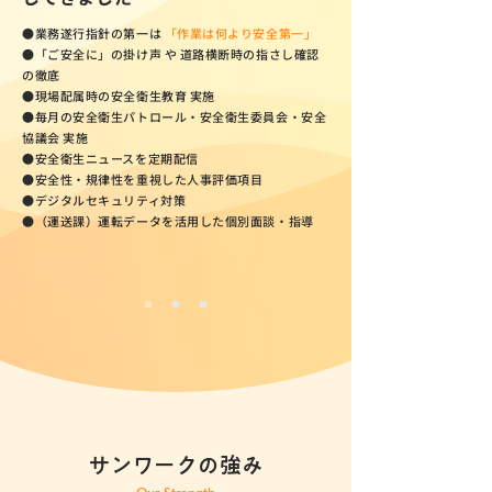
●業務遂行指針の第一は
「作業は何より安全第一」
●「ご安全に」の掛け声 や 道路横断時の指さし確認
の徹底
●現場配属時の安全衛生教育 実施
●毎月の安全衛生パトロール・安全衛生委員会・安全
協議会 実施
●安全衛生ニュースを定期配信
●安全性・規律性を重視した人事評価項目
●デジタルセキュリティ対策
●（運送課）運転データを活用した個別面談・指導
サンワークの強み